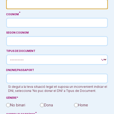
COGNOM
SEGON COGNOM
TIPUS DE DOCUMENT
DNI/NIE/PASSAPORT
Si degut a la teva situació legal et suposa un inconvenient indicar el
DNI, selecciona 'No puc donar el DNI' a Tipus de Document.
GÈNERE
No binari
Dona
Home