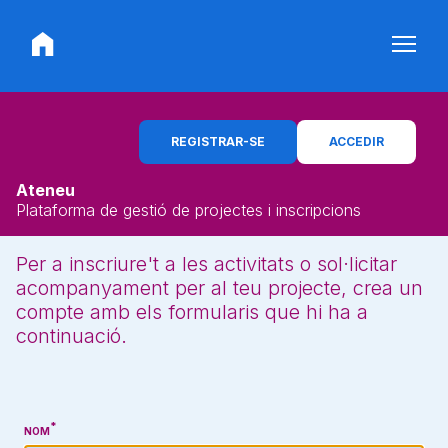
REGISTRAR-SE
ACCEDIR
Ateneu
Plataforma de gestió de projectes i inscripcions
Per a inscriure't a les activitats o sol·licitar
acompanyament per al teu projecte, crea un
compte amb els formularis que hi ha a
continuació.
NOM