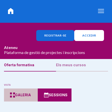
REGISTRAR-SE
ACCEDIR
Ateneu
Plataforma de gestió de projectes i inscripcions
Oferta formativa
Els meus cursos
VISTA
GALERIA
SESSIONS